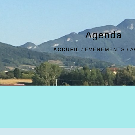
Agenda
ACCUEIL
/
EVÈNEMENTS
/
A