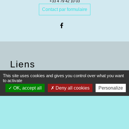
+33 4 79 42 10 03
Contact par formulaire
Liens
This site uses cookies and gives you control over what you want
Communauté de Communes
to activate
Bugey Sud
OK, accept all
Deny all cookies
Personalize
Office de tourisme Bugey sud
ViaRhôna
Bugey Sud Trimax