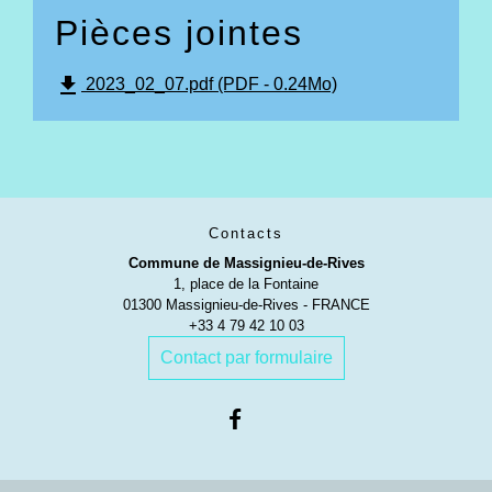
Pièces jointes
file_download
2023_02_07.pdf (PDF - 0.24Mo)
Contacts
Commune de Massignieu-de-Rives
1, place de la Fontaine
01300 Massignieu-de-Rives - FRANCE
+33 4 79 42 10 03
Contact par formulaire