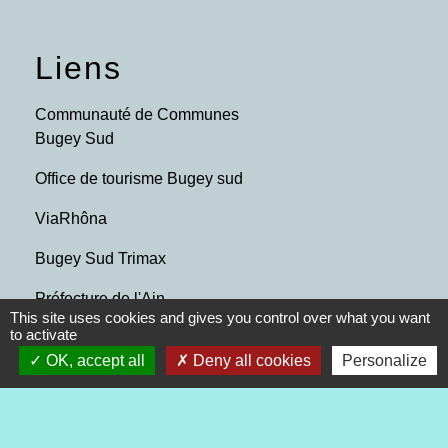
Liens
Communauté de Communes
Bugey Sud
Office de tourisme Bugey sud
ViaRhôna
Bugey Sud Trimax
Préfecture de l'Ain
This site uses cookies and gives you control over what you want
to activate
Mentions légales
-
Politique de confidentialité
-
OK, accept all
Deny all cookies
Personalize
Accessibilité
-
Plan du site
-
Gestion des cookies