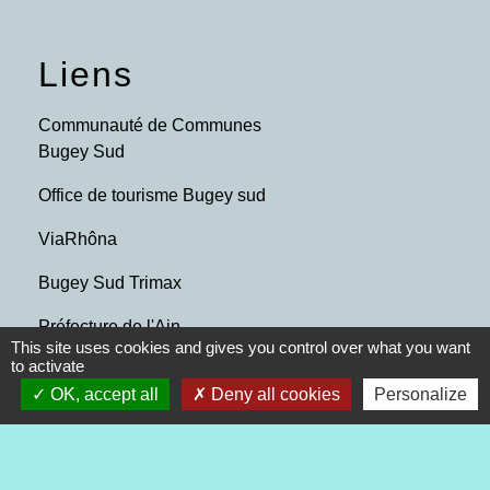
Liens
Communauté de Communes
Bugey Sud
Office de tourisme Bugey sud
ViaRhôna
Bugey Sud Trimax
Préfecture de l'Ain
This site uses cookies and gives you control over what you want
to activate
Mentions légales
-
Politique de confidentialité
-
OK, accept all
Deny all cookies
Personalize
Accessibilité
-
Plan du site
-
Gestion des cookies