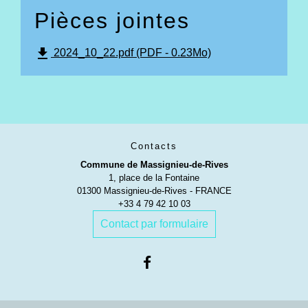
Pièces jointes
file_download
2024_10_22.pdf (PDF - 0.23Mo)
Contacts
Commune de Massignieu-de-Rives
1, place de la Fontaine
01300 Massignieu-de-Rives - FRANCE
+33 4 79 42 10 03
Contact par formulaire